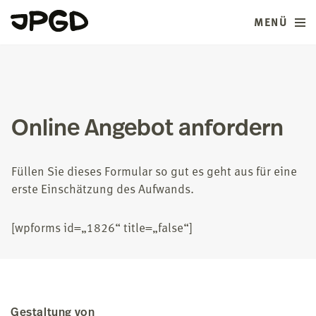
MENÜ
Zum
Inhalt
springen
Online Angebot anfordern
Fül­len Sie die­ses For­mu­lar so gut es geht aus für eine
ers­te Ein­schät­zung des Auf­wands.
[wpforms id=„1826“ title=„false“]
Gestaltung von