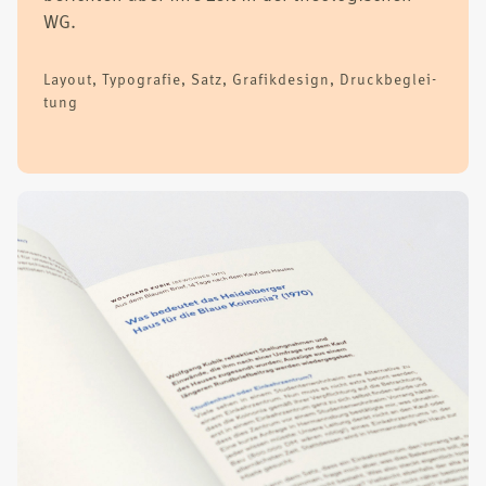
WG.
Lay­out, Typo­gra­fie, Satz, Gra­fik­de­sign, Druck­be­glei­
tung