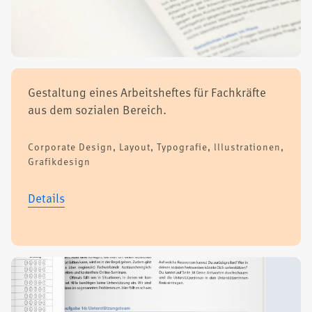
Gestal­tung eines Arbeits­hef­tes für Fach­kräf­te
aus dem sozia­len Bereich.
Cor­po­ra­te Design, Lay­out, Typo­gra­fie, lllus­tra­tio­nen,
Gra­fik­de­sign
Details