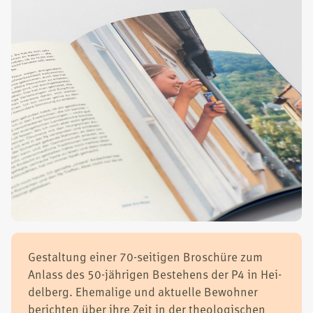
Gestal­tung einer 70-sei­ti­gen Bro­schü­re zum
Anlass des 50-jäh­ri­gen Bestehens der P4 in Hei­
del­berg. Ehe­ma­li­ge und aktu­el­le Bewoh­ner
berich­ten über ihre Zeit in der theo­lo­gi­schen