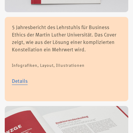
5 Jah­res­be­richt des Lehr­stuhls für Busi­ness
Ethics der Mar­tin Luther Uni­ver­si­tät. Das Cover
zeigt, wie aus der Lösung einer kom­pli­zier­ten
Kon­stel­la­ti­on ein Mehr­wert wird.
Info­gra­fi­ken, Lay­out, Illus­tra­tio­nen
Details