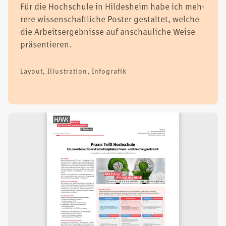
Für die Hoch­schu­le in Hil­des­heim habe ich meh­
re­re wis­sen­schaft­li­che Pos­ter gestal­tet, wel­che
die Arbeits­er­geb­nis­se auf anschau­li­che Wei­se
prä­sen­tie­ren.
Lay­out, Illus­tra­ti­on, Info­gra­fik