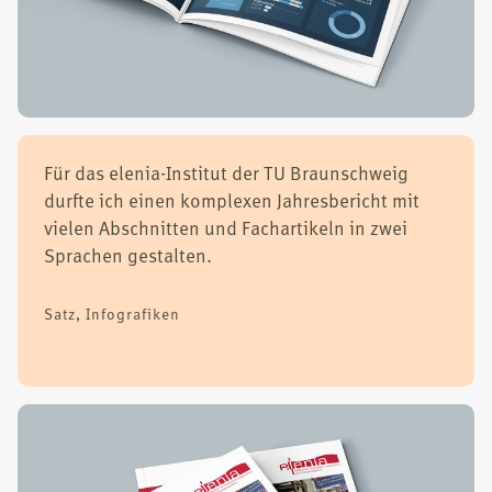
Für das ele­nia-Insti­tut der TU Braun­schweig
durf­te ich einen kom­ple­xen Jah­res­be­richt mit
vie­len Abschnit­ten und Fach­ar­ti­keln in zwei
Spra­chen gestal­ten.
Satz, Info­gra­fi­ken