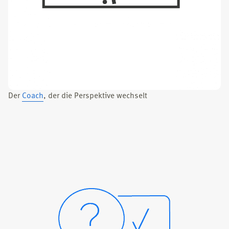
Der
Coach
, der die Per­spek­ti­ve wech­selt