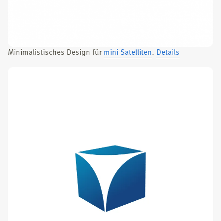
Mini­ma­lis­ti­sches Design für
mini Satel­li­ten
.
Details