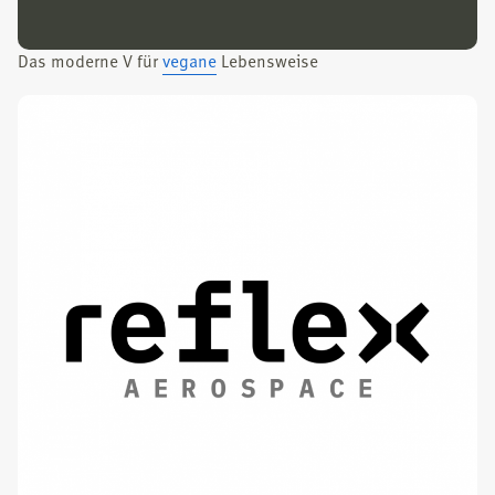
Das moder­ne V für
vega­ne
Lebens­wei­se