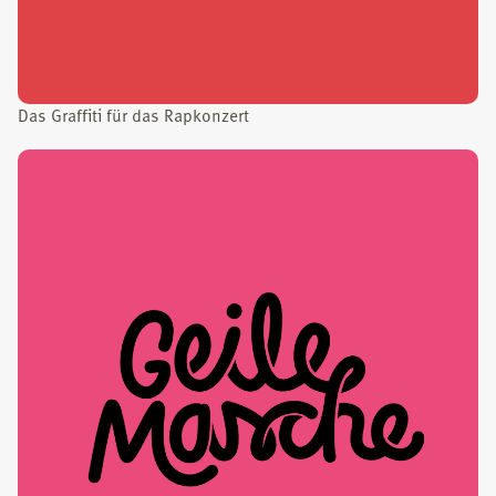
Das Graf­fi­ti für das Rap­kon­zert