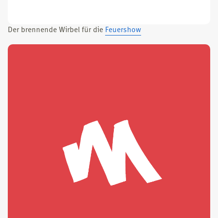
Der bren­nen­de Wir­bel für die
Feu­er­show