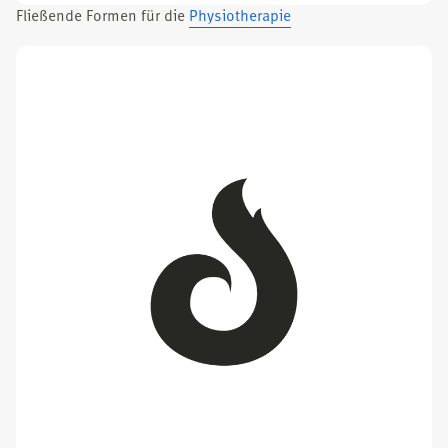
Flie­ßen­de For­men für die
Phy­sio­the­ra­pie