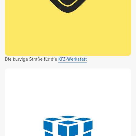
Die kur­vi­ge Stra­ße für die
KFZ-Werk­statt