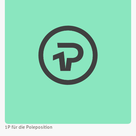
1P für die Pole­po­si­ti­on