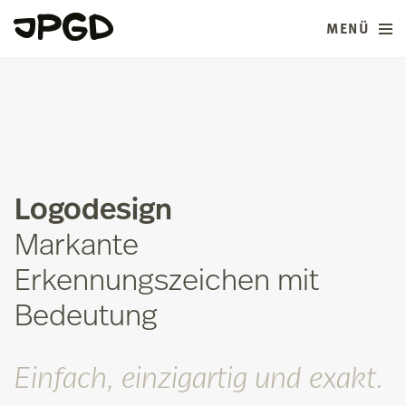
MENÜ
Zum
Inhalt
springen
Logodesign
Markante
Erkennungszeichen mit
Bedeutung
Einfach, einzigartig und exakt.